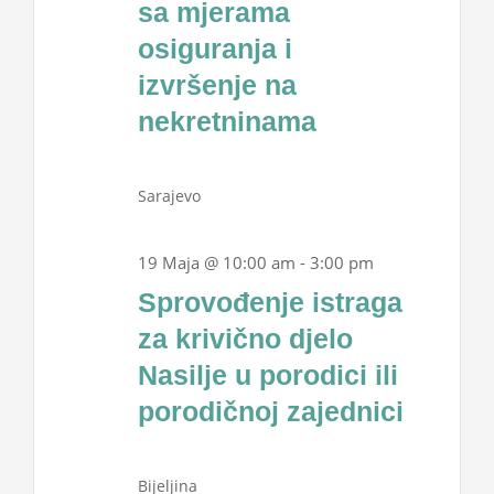
sa mjerama
Projekti
2026
osiguranja i
izvršenje na
Novosti
nekretninama
Kontakt
Sarajevo
Search
for:
19 Maja @ 10:00 am
-
3:00 pm
Sprovođenje istraga
za krivično djelo
Nasilje u porodici ili
porodičnoj zajednici
Bijeljina