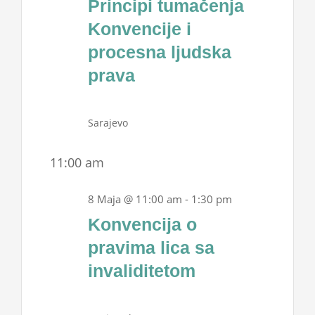
Principi tumačenja
Projekti
2026
Konvencije i
procesna ljudska
Novosti
prava
Kontakt
Sarajevo
Search
11:00 am
for:
8 Maja @ 11:00 am
-
1:30 pm
Konvencija o
pravima lica sa
invaliditetom