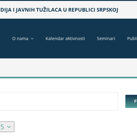
IJA I JAVNIH TUŽILACA U REPUBLICI SRPSKOJ
a
O nama
Kalendar aktivnosti
Seminari
Publ
25