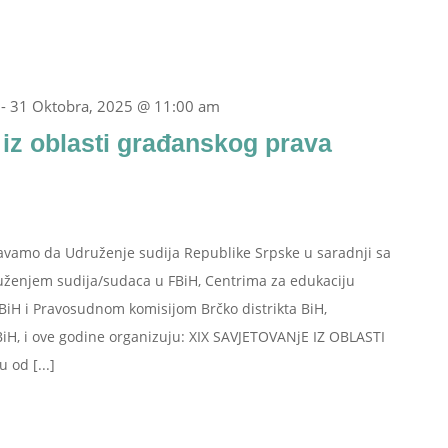
-
31 Oktobra, 2025 @ 11:00 am
 iz oblasti građanskog prava
avamo da Udruženje sudija Republike Srpske u saradnji sa
uženjem sudija/sudaca u FBiH, Centrima za edukaciju
 FBiH i Pravosudnom komisijom Brčko distrikta BiH,
H, i ove godine organizuju: XIX SAVJETOVANjE IZ OBLASTI
od [...]