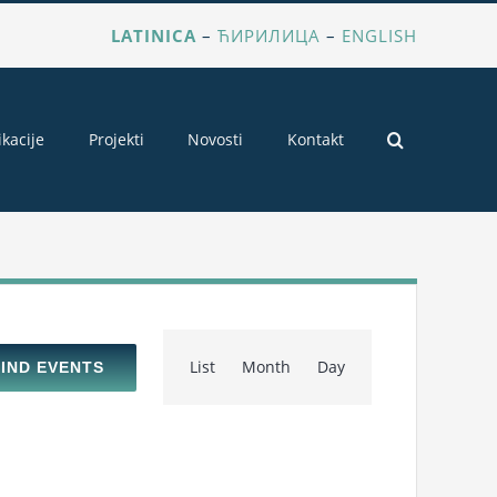
LATINICA
–
ЋИРИЛИЦА
–
ENGLISH
ikacije
Projekti
Novosti
Kontakt
Event
List
Month
Day
FIND EVENTS
Views
Navigation