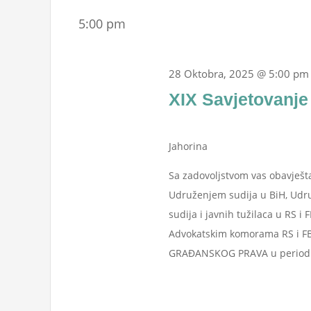
Oktobra,
Events
date.
Navigation
5:00 pm
by
2025
Keyword.
28 Oktobra, 2025 @ 5:00 pm
XIX Savjetovanje
Jahorina
Sa zadovoljstvom vas obavješt
Udruženjem sudija u BiH, Udr
sudija i javnih tužilaca u RS i
Advokatskim komorama RS i FBi
GRAĐANSKOG PRAVA u periodu 