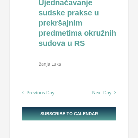
Ujednačavanje
Projekti
2024
sudske prakse u
prekršajnim
Novosti
predmetima okružnih
sudova u RS
Kontakt
Banja Luka
Search
for:
Previous Day
Next Day
SUBSCRIBE TO CALENDAR