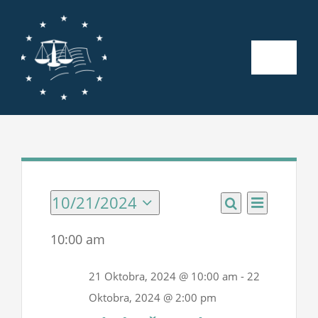
Skip
to
content
Toggle
Naviga
Početna
O nama
Kalendar aktivnosti
10/21/2024
Events
Event
Events
Day
Search
Select
Views
Search
date.
for
10:00 am
Seminari
Navigatio
and
21
21 Oktobra, 2024 @ 10:00 am
-
22
Views
Publikacije
Oktobra, 2024 @ 2:00 pm
Oktobra,
Navigatio