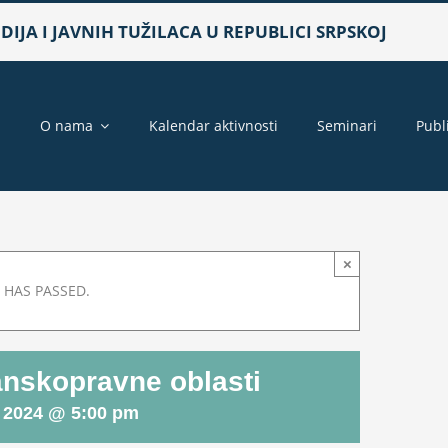
IJA I JAVNIH TUŽILACA U REPUBLICI SRPSKOJ
a
O nama
Kalendar aktivnosti
Seminari
Publ
×
 HAS PASSED.
đanskopravne oblasti
, 2024 @ 5:00 pm