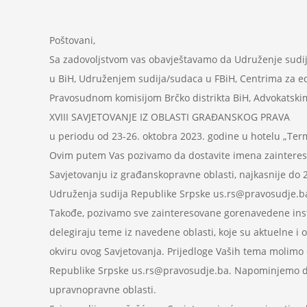
Poštovani,
Sa zadovoljstvom vas obavještavamo da Udruženje sudij
u BiH, Udruženjem sudija/sudaca u FBiH, Centrima za eduk
Pravosudnom komisijom Brčko distrikta BiH, Advokatskim
XVIII SAVJETOVANJE IZ OBLASTI GRAĐANSKOG PRAVA
u periodu od 23-26. oktobra 2023. godine u hotelu „Term
Ovim putem Vas pozivamo da dostavite imena zainteresova
Savjetovanju iz građanskopravne oblasti, najkasnije do
Udruženja sudija Republike Srpske us.rs@pravosudje.b
Takođe, pozivamo sve zainteresovane gorenavedene insti
delegiraju teme iz navedene oblasti, koje su aktuelne i 
okviru ovog Savjetovanja. Prijedloge Vaših tema molimo
Republike Srpske us.rs@pravosudje.ba. Napominjemo da ć
upravnopravne oblasti.