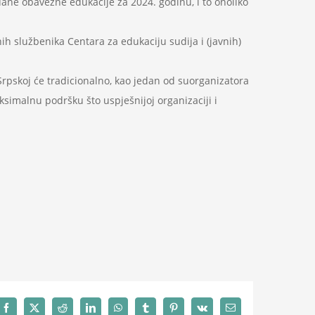
ane obavezne edukacije za 2024. godinu, i to onoliko
ih službenika Centara za edukaciju sudija i (javnih)
 Srpskoj će tradicionalno, kao jedan od suorganizatora
aksimalnu podršku što uspješnijoj organizaciji i
Facebook
X
Reddit
LinkedIn
WhatsApp
Tumblr
Pinterest
Vk
Email