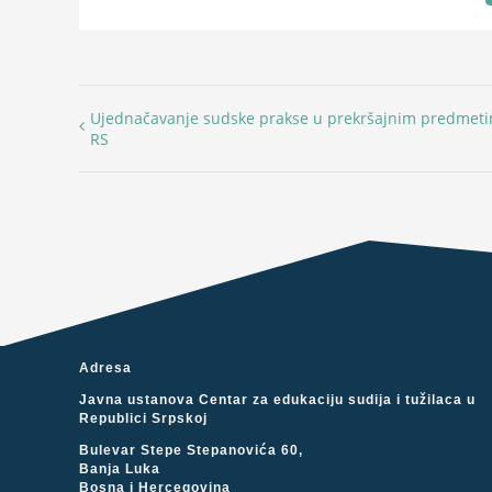
Ujednačavanje sudske prakse u prekršajnim predmeti
RS
Adresa
Javna ustanova Centar za edukaciju sudija i tužilaca u
Republici Srpskoj
Bulevar Stepe Stepanovića 60,
Banja Luka
Bosna i Hercegovina