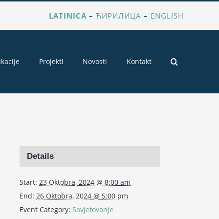
LATINICA
–
ЋИРИЛИЦА
–
ENGLISH
ikacije
Projekti
Novosti
Kontakt
Details
Start:
23 Oktobra, 2024 @ 8:00 am
End:
26 Oktobra, 2024 @ 5:00 pm
Event Category:
Savjetovanje