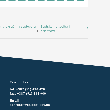
ma okružnih sudova u
Sudska nagodba i
arbitraža
Telefon/Fax
tel: +387 (51) 430 420
fax: +387 (51) 434 040
Email
sekretar@rs.cest.gov.ba