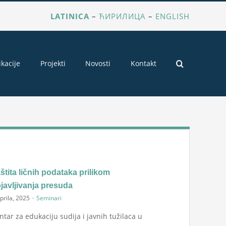
LATINICA
–
ЋИРИЛИЦА
–
ENGLISH
ikacije
Projekti
Novosti
Kontakt
štita ličnih podataka prilikom
javljivanja presuda
prila, 2025
·
Seminari
ntar za edukaciju sudija i javnih tužilaca u