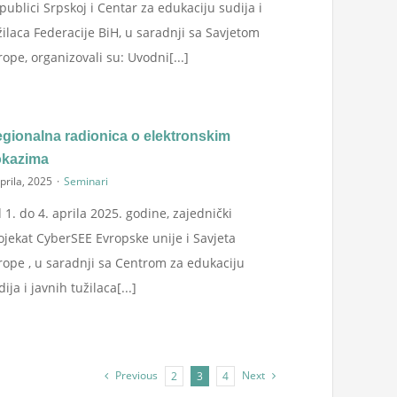
publici Srpskoj i Centar za edukaciju sudija i
žilaca Federacije BiH, u saradnji sa Savjetom
rope, organizovali su: Uvodni[...]
gionalna radionica o elektronskim
okazima
prila, 2025
·
Seminari
 1. do 4. aprila 2025. godine, zajednički
ojekat CyberSEE Evropske unije i Savjeta
rope , u saradnji sa Centrom za edukaciju
dija i javnih tužilaca[...]
Previous
Next
2
3
4