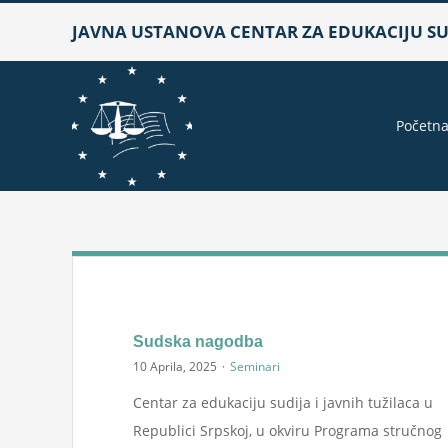
Skip
JAVNA USTANOVA CENTAR ZA EDUKACIJU SUD
to
content
Početn
Sudska nagodba
10 Aprila, 2025
·
Seminari
Centar za edukaciju sudija i javnih tužilaca u
Republici Srpskoj, u okviru Programa stručnog