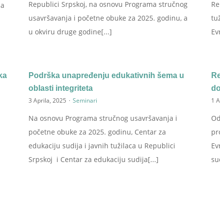
Republici Srpskoj, na osnovu Programa stručnog
Re
 a
usavršavanja i početne obuke za 2025. godinu, a
tu
u okviru druge godine[...]
Ev
ka
Podrška unapređenju edukativnih šema u
Re
oblasti integriteta
d
3 Aprila, 2025
·
Seminari
1 A
Na osnovu Programa stručnog usavršavanja i
Od
početne obuke za 2025. godinu, Centar za
pr
edukaciju sudija i javnih tužilaca u Republici
Ev
Srpskoj i Centar za edukaciju sudija[...]
su