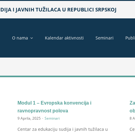
IJA I JAVNIH TUŽILACA U REPUBLICI SRPSKOJ
a
O nama
Kalendar aktivnosti
Seminari
Publ
Modul 1 – Evropska konvencija i
Za
ravnopravnost polova
ob
9 Aprila, 2025
·
Seminari
8 A
Centar za edukaciju sudija i javnih tužilaca u
Ce