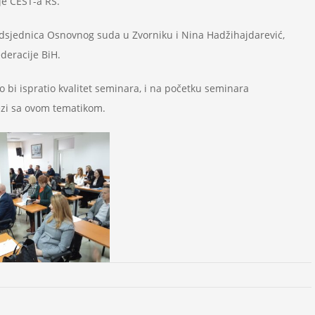
je CEST-a RS.
redsjednica Osnovnog suda u Zvorniku i Nina Hadžihajdarević,
deracije BiH.
 bi ispratio kvalitet seminara, i na početku seminara
zi sa ovom tematikom.