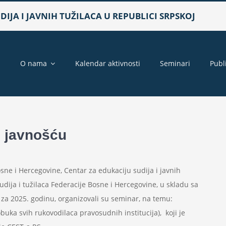
IJA I JAVNIH TUŽILACA U REPUBLICI SRPSKOJ
a
O nama
Kalendar aktivnosti
Seminari
Publ
 javnošću
sne i Hercegovine, Centar za edukaciju sudija i javnih
udija i tužilaca Federacije Bosne i Hercegovine, u skladu sa
a 2025. godinu, organizovali su seminar, na temu:
uka svih rukovodilaca pravosudnih institucija), koji je