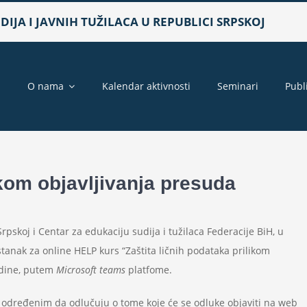
IJA I JAVNIH TUŽILACA U REPUBLICI SRPSKOJ
a
O nama
Kalendar aktivnosti
Seminari
Publ
ikom objavljivanja presuda
rpskoj i Centar za edukaciju sudija i tužilaca Federacije BiH, u
tanak za online HELP kurs “Zaštita ličnih podataka prilikom
godine, putem
Microsoft teams
platfome.
određenim da odlučuju o tome koje će se odluke objaviti na web