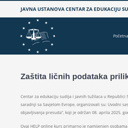
Skip
JAVNA USTANOVA CENTAR ZA EDUKACIJU SUD
to
content
Početn
Zaštita ličnih podataka pril
Centar za edukaciju sudija i javnih tužilaca u Republici S
saradnji sa Savjetom Evrope, organizovali su: Uvodni sas
objavljivanja presuda”, koji je održan 08. aprila 2025. 
Ovaj HELP online kurs primarno je namijenjen osobama 