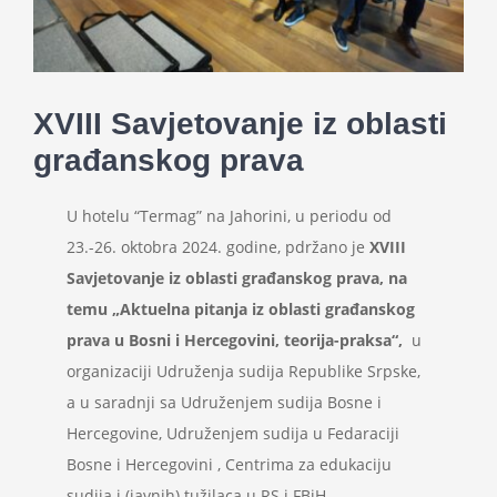
Projekti
Novosti
XVIII Savjetovanje iz oblasti
građanskog prava
Kontakt
U hotelu “Termag” na Jahorini, u periodu od
Search
23.-26. oktobra 2024. godine, pdržano je
XVIII
for:
Savjetovanje iz oblasti građanskog prava, na
temu
„Aktuelna pitanja iz oblasti građanskog
prava u Bosni i Hercegovini, teorija-praksa“,
u
organizaciji Udruženja sudija Republike Srpske,
a u saradnji sa Udruženjem sudija Bosne i
Hercegovine, Udruženjem sudija u Fedaraciji
Bosne i Hercegovini , Centrima za edukaciju
sudija i (javnih) tužilaca u RS i FBiH,