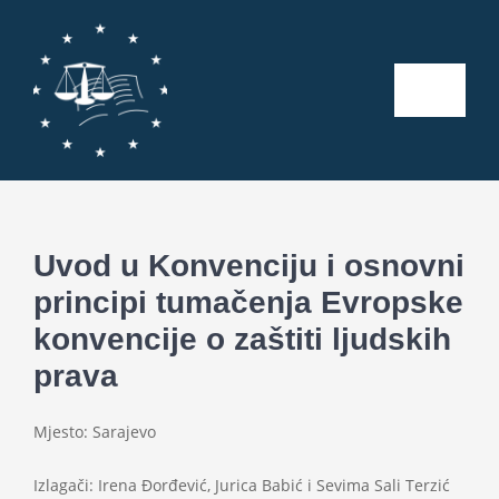
Skip
to
content
Toggle
Naviga
Početna
O nama
Uvod u Konvenciju i osnovni
principi tumačenja Evropske
Kalendar aktivnosti
konvencije o zaštiti ljudskih
prava
Seminari
Mjesto: Sarajevo
Publikacije
Izlagači: Irena Đorđević, Jurica Babić i Sevima Sali Terzić