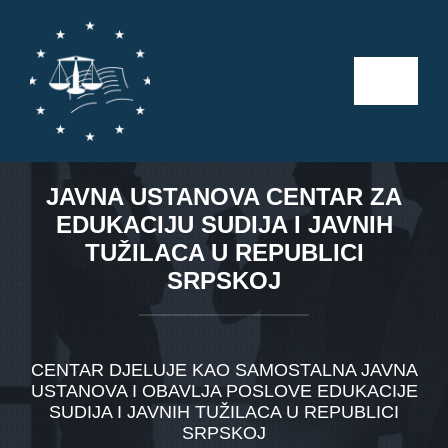
Skip
to
content
Toggle
Naviga
Početna
JAVNA USTANOVA CENTAR ZA
O nama
EDUKACIJU SUDIJA I JAVNIH
TUŽILACA U REPUBLICI
Kalendar aktivnosti
SRPSKOJ
Seminari
CENTAR DJELUJE KAO SAMOSTALNA JAVNA
USTANOVA I OBAVLJA POSLOVE EDUKACIJE
Publikacije
SUDIJA I JAVNIH TUŽILACA U REPUBLICI
SRPSKOJ