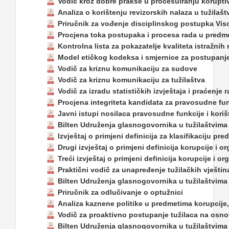
Vodič kroz dobre prakse u procesuiranju koruptivn
Analiza o korištenju revizorskih nalaza u tužilaš
Priručnik za vođenje disciplinskog postupka Vis
Procjena toka postupaka i procesa rada u predme
Kontrolna lista za pokazatelje kvaliteta istražnih
Model etičkog kodeksa i smjernice za postupanj
Vodič za kriznu komunikaciju za sudove
Vodič za kriznu komunikaciju za tužilaštva
Vodič za izradu statističkih izvještaja i praćenj
Procjena integriteta kandidata za pravosudne fun
Javni istupi nosilaca pravosudne funkcije i koriš
Bilten Udruženja glasnogovornika u tužilaštvima u
Izvještaj o primjeni definicija za klasifikaciju 
Drugi izvještaj o primjeni definicija korupcije i
Treći izvještaj o primjeni definicija korupcije i
Praktični vodič za unapređenje tužilačkih vještin
Bilten Udruženja glasnogovornika u tužilaštvima 
Priručnik za odlučivanje o optužnici
Analiza kaznene politike u predmetima korupcije
Vodič za proaktivno postupanje tužilaca na osno
Bilten Udruženja glasnogovornika u tužilaštvima 