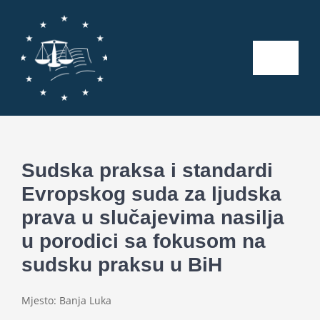
Skip
to
content
Toggle
Naviga
Početna
O nama
Sudska praksa i standardi
Evropskog suda za ljudska
Kalendar aktivnosti
prava u slučajevima nasilja
u porodici sa fokusom na
Seminari
sudsku praksu u BiH
Publikacije
Mjesto: Banja Luka