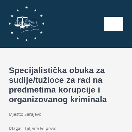
Skip
to
content
Toggle
Naviga
Početna
O nama
Specijalistička obuka za
sudije/tužioce za rad na
Kalendar aktivnosti
predmetima korupcije i
organizovanog kriminala
Seminari
Mjesto: Sarajevo
Publikacije
Izlagač: Ljiljana Filipović