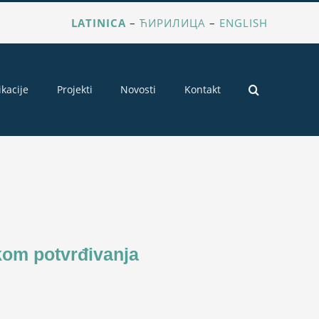
LATINICA
–
ЋИРИЛИЦА
–
ENGLISH
ikacije
Projekti
Novosti
Kontakt
kom potvrđivanja