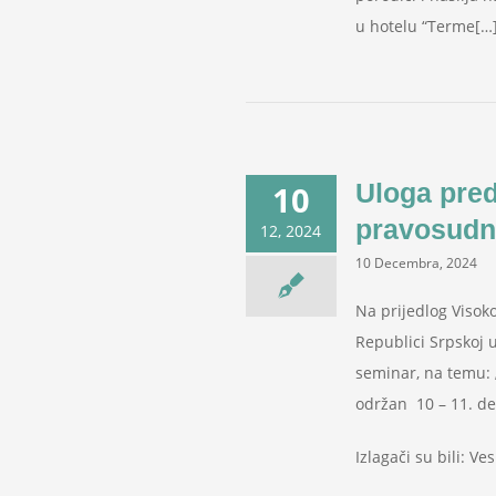
u hotelu “Terme[…
Uloga pred
10
pravosudni
12, 2024
10 Decembra, 2024
Na prijedlog Visoko
Republici Srpskoj 
seminar, na temu: „
održan 10 – 11. de
Izlagači su bili: V