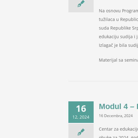
Na osnovu Programa
tužilaca u Republic
suda Republike Srp
edukaciju sudija i 
Izlagač je bila sud
Materijal sa semin
Modul 4 – 
16
16 Decembra, 2024
12, 2024
Centar za edukacij
obuke za 2024. god