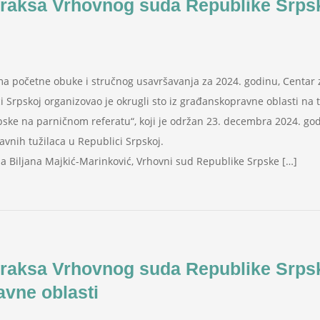
praksa Vrhovnog suda Republike Srps
 početne obuke i stručnog usavršavanja za 2024. godinu, Centar za
ci Srpskoj organizovao je okrugli sto iz građanskopravne oblasti n
ske na parničnom referatu“, koji je održan 23. decembra 2024. god
javnih tužilaca u Republici Srpskoj.
ija Biljana Majkić-Marinković, Vrhovni sud Republike Srpske […]
praksa Vrhovnog suda Republike Srpsk
avne oblasti