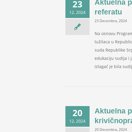
Aktuelna 
23
referatu
12, 2024
23 Decembra, 2024
Na osnovu Programa
tužilaca u Republi
suda Republike Srp
edukaciju sudija i 
Izlagač je bila sud
Aktuelna 
20
krivičnopr
12, 2024
20 Decembra, 2024