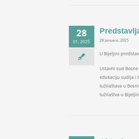
Predstavlj
28
28 Januara, 2025
01, 2025
U Bijeljini predsta
Ustavni sud Bosne i
edukaciju sudija i 
tužilaštava u Bosn
tužilaštva u Bijelj