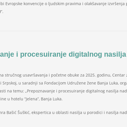
bi Evropske konvencije o ljudskim pravima i olakšavanje izvršenja
“.
nje i procesuiranje digitalnog nasilj
 stručnog usavršavanja i početne obuke za 2025. godinu, Centar za
ci Srpskoj, u saradnji sa Fondacijom Udružene žene Banja Luka, org
asti na temu: „Prepoznavanje i procesuiranje digitalnog nasilja nad
ne u hotelu “Jelena”, Banja Luka.
mra Bašić Šuškić, ekspertica u oblasti nasilja u porodici i nasilja na