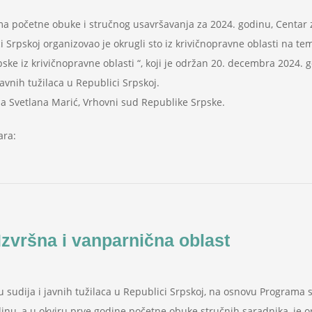
 početne obuke i stručnog usavršavanja za 2024. godinu, Centar za
i Srpskoj organizovao je okrugli sto iz krivičnopravne oblasti na 
ske iz krivičnopravne oblasti “, koji je održan 20. decembra 2024. 
javnih tužilaca u Republici Srpskoj.
ija Svetlana Marić, Vrhovni sud Republike Srpske.
ara:
Izvršna i vanparnična oblast
u sudija i javnih tužilaca u Republici Srpskoj, na osnovu Programa
inu, a u okviru prve godine početne obuke stručnih saradnika, je