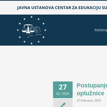
Skip
JAVNA USTANOVA CENTAR ZA EDUKACIJU SUD
to
content
Početn
Postupanje
27
optužnice
02, 2025
27 Februara, 2025