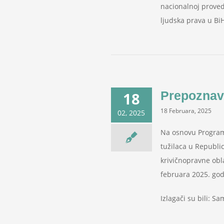
nacionalnoj proved
ljudska prava u BiH
Prepoznava
18
18 Februara, 2025
02, 2025
Na osnovu Programa
tužilaca u Republi
krivičnopravne obl
februara 2025. godi
Izlagači su bili: Sa