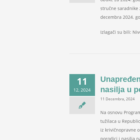
stručne saradnike z
decembra 2024. go
Izlagači su bili: N
Unapređenj
11
nasilja u p
12, 2024
11 Decembra, 2024
Na osnovu Programa
tužilaca u Republi
iz krivičnopravne 
porodici i nasilja 