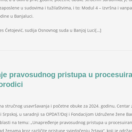
aposlene u sudovima i tužilaštvima, i to: Modul 4 – Izvršna i vanpar
dine u Banjaluci.
ives Ćetojević, sudija Osnovnog suda u Banjoj Luci[…]
e pravosudnog pristupa u procesuiran
orodici
 stručnog usavršavanja i početne obuke za 2024. godinu, Centar za
ci Srpskoj, u saradnji sa OPDAT/DoJ i Fondacijom Udružene žene Ba
oblasti na temu: „Unapređenje pravosudnog pristupa u procesuiranju
nad ženama kroz različite pristupe svjedočenju žrtava“, koji je održ