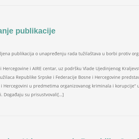
anje publikacije
vljena publikacija o unapređenju rada tužilaštava u borbi protiv or
 Hercegovine i AIRE centar, uz podršku Vlade Ujedinjenog Kraljevst
tužilaca Republike Srpske i Federacije Bosne i Hercegovine predstav
i i Hercegovini u predmetima organizovanog kriminala i korupcije“
ini. Događaju su prisustvovali[…]