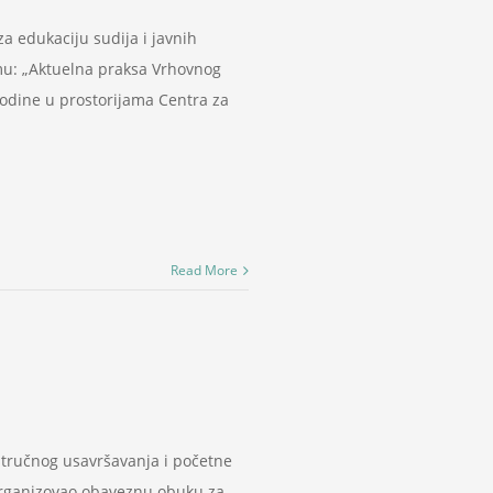
 edukaciju sudija i javnih
temu: „Aktuelna praksa Vrhovnog
godine u prostorijama Centra za
Read More
 stručnog usavršavanja i početne
 organizovao obaveznu obuku za