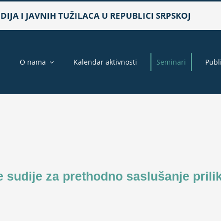
IJA I JAVNIH TUŽILACA U REPUBLICI SRPSKOJ
a
O nama
Kalendar aktivnosti
Seminari
Publ
 sudije za prethodno saslušanje prili