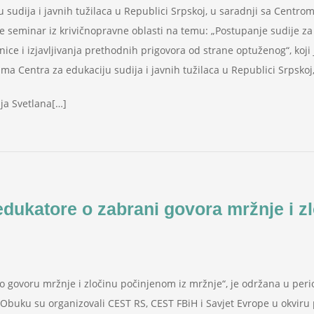
 sudija i javnih tužilaca u Republici Srpskoj, u saradnji sa Centrom
je seminar iz krivičnopravne oblasti na temu: „Postupanje sudije z
ice i izjavljivanja prethodnih prigovora od strane optuženog“, koji
ma Centra za edukaciju sudija i javnih tužilaca u Republici Srpskoj,
ija Svetlana[…]
dukatore o zabrani govora mržnje i z
 govoru mržnje i zločinu počinjenom iz mržnje“, je održana u peri
Obuku su organizovali CEST RS, CEST FBiH i Savjet Evrope u okviru 