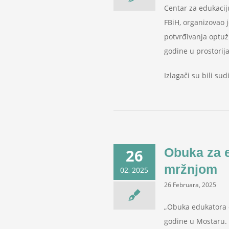
Centar za edukaciju
FBiH, organizovao 
potvrđivanja optužn
godine u prostorija
Izlagači su bili sud
Obuka za e
26
mržnjom
02, 2025
26 Februara, 2025
„Obuka edukatora o
godine u Mostaru. 