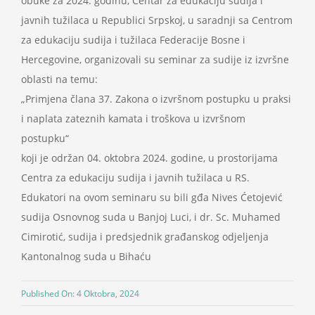
obuke za 2024. godinu, Centar za edukaciju sudija i
Projekti
javnih tužilaca u Republici Srpskoj, u saradnji sa Centrom
za edukaciju sudija i tužilaca Federacije Bosne i
Hercegovine, organizovali su seminar za sudije iz izvršne
Novosti
oblasti na temu:
„Primjena člana 37. Zakona o izvršnom postupku u praksi
Kontakt
i naplata zateznih kamata i troškova u izvršnom
postupku“
Search
koji je održan 04. oktobra 2024. godine, u prostorijama
for:
Centra za edukaciju sudija i javnih tužilaca u RS.
Edukatori na ovom seminaru su bili gđa Nives Ćetojević
sudija Osnovnog suda u Banjoj Luci, i dr. Sc. Muhamed
Cimirotić, sudija i predsjednik građanskog odjeljenja
Kantonalnog suda u Bihaću
Published On: 4 Oktobra, 2024