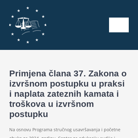
Skip
to
content
Toggle
Naviga
Početna
O nama
Primjena člana 37. Zakona o
izvršnom postupku u praksi
Kalendar aktivnosti
i naplata zateznih kamata i
troškova u izvršnom
Seminari
postupku
Publikacije
Na osnovu Programa stručnog usavršavanja i početne