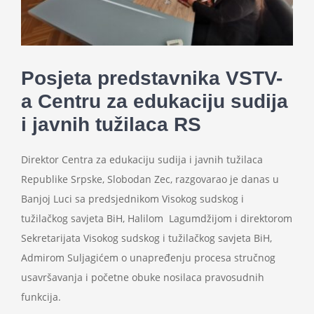
Projekti
Novosti
Posjeta predstavnika VSTV-
a Centru za edukaciju sudija
Kontakt
i javnih tužilaca RS
Search
Direktor Centra za edukaciju sudija i javnih tužilaca
for:
Republike Srpske, Slobodan Zec, razgovarao je danas u
Banjoj Luci sa predsjednikom Visokog sudskog i
tužilačkog savjeta BiH, Halilom Lagumdžijom i direktorom
Sekretarijata Visokog sudskog i tužilačkog savjeta BiH,
Admirom Suljagićem o unapređenju procesa stručnog
usavršavanja i početne obuke nosilaca pravosudnih
funkcija.