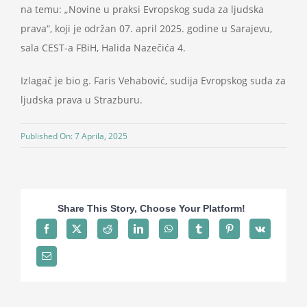
na temu: „Novine u praksi Evropskog suda za ljudska
Projekti
prava“, koji je održan 07. april 2025. godine u Sarajevu,
sala CEST-a FBiH, Halida Nazečića 4.
Novosti
Izlagač je bio g. Faris Vehabović, sudija Evropskog suda za
ljudska prava u Strazburu.
Kontakt
Published On: 7 Aprila, 2025
Search
for:
Share This Story, Choose Your Platform!