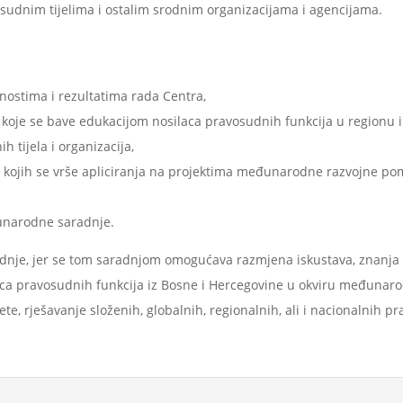
udnim tijelima i ostalim srodnim organizacijama i agencijama.
nostima i rezultatima rada Centra,
koje se bave edukacijom nosilaca pravosudnih funkcija u regionu i 
 tijela i organizacija,
u kojih se vrše apliciranja na projektima međunarodne razvojne pom
đunarodne saradnje.
je, jer se tom saradnjom omogućava razmjena iskustava, znanja i 
aca pravosudnih funkcija iz Bosne i Hercegovine u okviru međunar
jete, rješavanje složenih, globalnih, regionalnih, ali i nacionalnih p