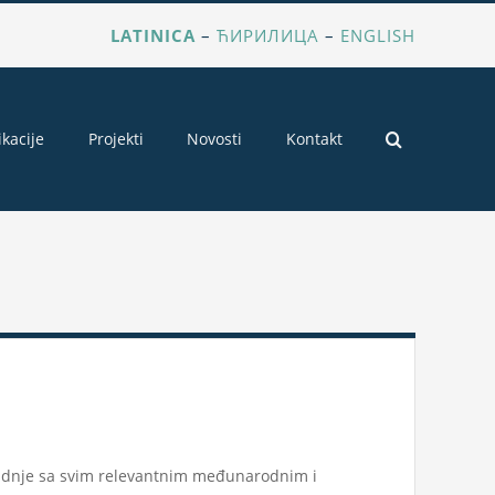
LATINICA
–
ЋИРИЛИЦА
–
ENGLISH
ikacije
Projekti
Novosti
Kontakt
saradnje sa svim relevantnim međunarodnim i