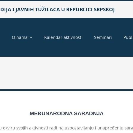
IJA I JAVNIH TUŽILACA U REPUBLICI SRPSKOJ
a
O nama
Kalendar aktivnosti
Seminari
Publ
MEĐUNARODNA SARADNJA
S u okviru svojih aktivnosti radi na uspostavljanju i unapređenju 