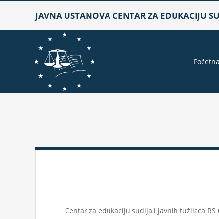
Skip
JAVNA USTANOVA CENTAR ZA EDUKACIJU SUD
to
content
Početn
Centar za edukaciju sudija i javnih tužilaca R