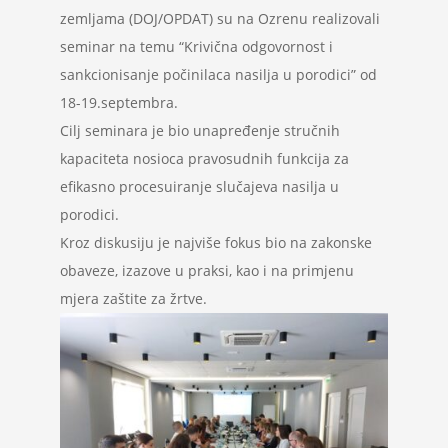
zemljama (DOJ/OPDAT) su na Ozrenu realizovali
Projekti
seminar na temu “Krivična odgovornost i
sankcionisanje počinilaca nasilja u porodici” od
Novosti
18-19.septembra.
Cilj seminara je bio unapređenje stručnih
Kontakt
kapaciteta nosioca pravosudnih funkcija za
efikasno procesuiranje slučajeva nasilja u
Search
porodici.
for:
Kroz diskusiju je najviše fokus bio na zakonske
obaveze, izazove u praksi, kao i na primjenu
mjera zaštite za žrtve.