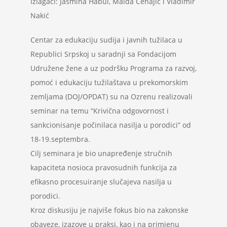
Izlagači: Jasmina Habul, Maida Čehajić i Vladimir
Projekti
Nakić
Centar za edukaciju sudija i javnih tužilaca u
Novosti
Republici Srpskoj u saradnji sa Fondacijom
Udružene žene a uz podršku Programa za razvoj,
Kontakt
pomoć i edukaciju tužilaštava u prekomorskim
zemljama (DOJ/OPDAT) su na Ozrenu realizovali
Search
seminar na temu “Krivična odgovornost i
for:
sankcionisanje počinilaca nasilja u porodici” od
18-19.septembra.
Cilj seminara je bio unapređenje stručnih
kapaciteta nosioca pravosudnih funkcija za
efikasno procesuiranje slučajeva nasilja u
porodici.
Kroz diskusiju je najviše fokus bio na zakonske
obaveze, izazove u praksi, kao i na primjenu