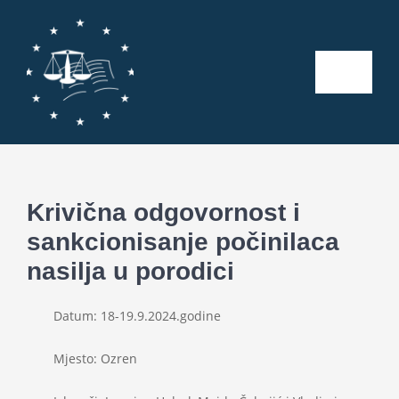
Skip
to
content
Toggle
Naviga
Početna
O nama
Krivična odgovornost i
sankcionisanje počinilaca
Kalendar aktivnosti
nasilja u porodici
Seminari
Datum: 18-19.9.2024.godine
Publikacije
Mjesto: Ozren