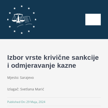
Skip
to
content
Toggle
Naviga
Početna
O nama
Izbor vrste krivične sankcije
i odmjeravanje kazne
Kalendar aktivnosti
Mjesto: Sarajevo
Seminari
Izlagač: Svetlana Marić
Publikacije
Published On: 29 Maja, 2024