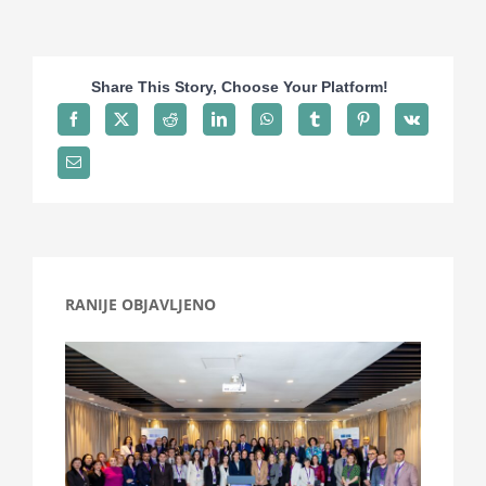
Projekti
Share This Story, Choose Your Platform!
Novosti
Kontakt
Search
for:
RANIJE OBJAVLJENO