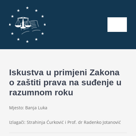
Skip
to
content
Toggle
Naviga
Početna
O nama
Iskustva u primjeni Zakona
o zaštiti prava na suđenje u
Kalendar aktivnosti
razumnom roku
Seminari
Mjesto: Banja Luka
Publikacije
Izlagači: Strahinja Ćurković i Prof. dr Radenko Jotanović