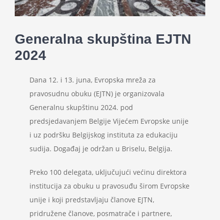
Projekti
Generalna skupština EJTN
Novosti
2024
Kontakt
Dana 12. i 13. juna, Evropska mreža za
pravosudnu obuku (EJTN) je organizovala
Search
Generalnu skupštinu 2024. pod
for:
predsjedavanjem Belgije Vijećem Evropske unije
i uz podršku Belgijskog instituta za edukaciju
sudija. Događaj je održan u Briselu, Belgija.
Preko 100 delegata, uključujući većinu direktora
institucija za obuku u pravosuđu širom Evropske
unije i koji predstavljaju članove EJTN,
pridružene članove, posmatrače i partnere,