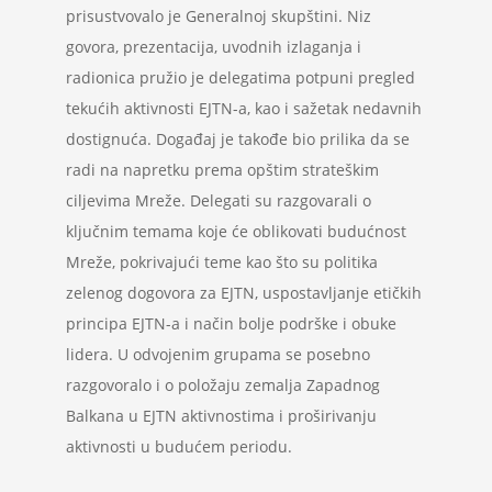
prisustvovalo je Generalnoj skupštini. Niz
govora, prezentacija, uvodnih izlaganja i
radionica pružio je delegatima potpuni pregled
tekućih aktivnosti EJTN-a, kao i sažetak nedavnih
dostignuća. Događaj je takođe bio prilika da se
radi na napretku prema opštim strateškim
ciljevima Mreže. Delegati su razgovarali o
ključnim temama koje će oblikovati budućnost
Mreže, pokrivajući teme kao što su politika
zelenog dogovora za EJTN, uspostavljanje etičkih
principa EJTN-a i način bolje podrške i obuke
lidera. U odvojenim grupama se posebno
razgovoralo i o položaju zemalja Zapadnog
Balkana u EJTN aktivnostima i proširivanju
aktivnosti u budućem periodu.