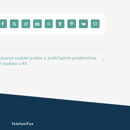
Facebook
X
Reddit
LinkedIn
WhatsApp
Tumblr
Pinterest
Vk
Email
avanje sudske prakse u prekršajnim predmetima
h sudova u RS
Telefon/Fax