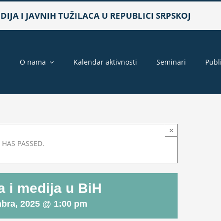
IJA I JAVNIH TUŽILACA U REPUBLICI SRPSKOJ
a
O nama
Kalendar aktivnosti
Seminari
Publ
×
 HAS PASSED.
a i medija u BiH
bra, 2025 @ 1:00 pm