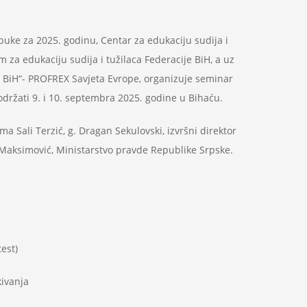
ke za 2025. godinu, Centar za edukaciju sudija i
m za edukaciju sudija i tužilaca Federacije BiH, a uz
u BiH“- PROFREX Savjeta Evrope, organizuje seminar
e održati 9. i 10. septembra 2025. godine u Bihaću.
ma Sali Terzić, g. Dragan Sekulovski, izvršni direktor
Maksimović, Ministarstvo pravde Republike Srpske.
est)
kivanja