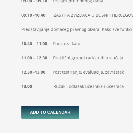
09.00 – 09.10
Presjek prethodnog dana
09.10 -10.40
ZAŠTITA ZVIŽDAČA U BOSNI I HERCEGOV
Predstavljanje domaćeg pravnog okvira; Kako sve funkci
10.40 – 11.00
Pauza za kafu
11.00 – 12.30
Praktični grupni rad/studija slučaja
12.30 -13.00
Post testiranje, evaluacija, završetak
13.00
Ručak i odlazak učesnika i učesnica
ADD TO CALENDAR