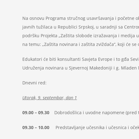
Na osnovu Programa stručnog usavršavanja i početne obu
javnih tužilaca u Republici Srpskoj, u saradnji sa Centro
podršku Projekta „Zaštita slobode izražavanja i medija 
na temu: „Zaštita novinara i zaštita zviždača“, koji će s
Edukatori će biti konsultanti Savjeta Evrope i to gđa Sevi
Udruženja novinara u Sjevernoj Makedoniji i g. Mladen 
Dnevni red:
Utorak, 9. septembar, dan 1
09.00 – 09.30
Dobrodošlica i uvodne napomene (pred t
09.30 – 10.00
Predstavljanje učesnika i učesnica i oče