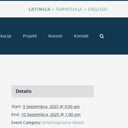
LATINICA
–
ЋИРИЛИЦА
–
ENGLISH
ikacije
Projekti
Novosti
Kontakt
Details
Start:
9 Septembra, 2025 @ 9:00 am
End:
10 Septembra, 2025 @ 1:00 pm
Event Category:
Krivičnopravna oblast