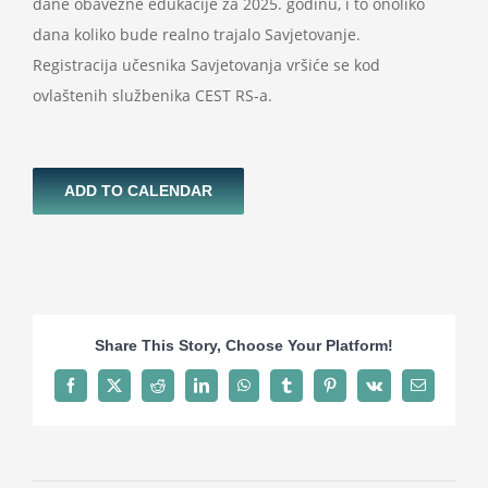
dane obavezne edukacije za 2025. godinu, i to onoliko
dana koliko bude realno trajalo Savjetovanje.
Registracija učesnika Savjetovanja vršiće se kod
ovlaštenih službenika CEST RS-a.
ADD TO CALENDAR
Share This Story, Choose Your Platform!
Facebook
X
Reddit
LinkedIn
WhatsApp
Tumblr
Pinterest
Vk
Email