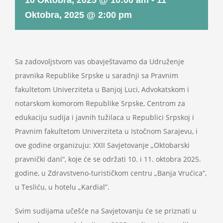
10 Oktobra, 2025 @ 10:00 am
-
11
Projekti
Oktobra, 2025 @ 2:00 pm
Novosti
Sa zadovoljstvom vas obavještavamo da Udruženje
Kontakt
pravnika Republike Srpske u saradnji sa Pravnim
fakultetom Univerziteta u Banjoj Luci, Advokatskom i
Search
notarskom komorom Republike Srpske, Centrom za
for:
edukaciju sudija i javnih tužilaca u Republici Srpskoj i
Pravnim fakultetom Univerziteta u Istočnom Sarajevu, i
ove godine organizuju: XXII Savjetovanje „Oktobarski
pravnički dani“, koje će se održati 10. i 11. oktobra 2025.
godine, u Zdravstveno-turističkom centru „Banja Vrućica“,
u Tesliću, u hotelu „Kardial”.
Svim sudijama učešće na Savjetovanju će se priznati u