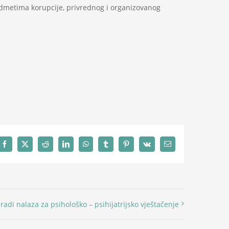
redmetima korupcije, privrednog i organizovanog
Facebook
X
Reddit
LinkedIn
WhatsApp
Tumblr
Pinterest
Vk
Email
zradi nalaza za psihološko – psihijatrijsko vještačenje