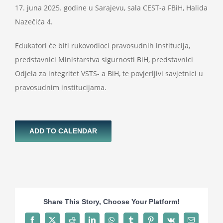
17. juna 2025. godine u Sarajevu, sala CEST-a FBiH, Halida
Nazečića 4.
Edukatori će biti rukovodioci pravosudnih institucija,
predstavnici Ministarstva sigurnosti BiH, predstavnici
Odjela za integritet VSTS- a BiH, te povjerljivi savjetnici u
pravosudnim institucijama.
ADD TO CALENDAR
Share This Story, Choose Your Platform!
Facebook
X
Reddit
LinkedIn
WhatsApp
Tumblr
Pinterest
Vk
Email