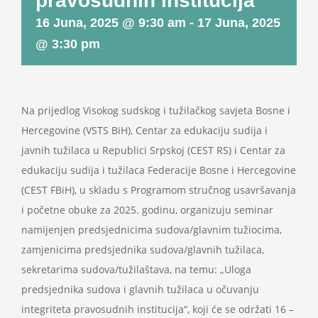
pravosudnih institucija
Projekti
16 Juna, 2025 @ 9:30 am
-
17 Juna, 2025
@ 3:30 pm
Novosti
Kontakt
Na prijedlog Visokog sudskog i tužilačkog savjeta Bosne i
Hercegovine (VSTS BiH), Centar za edukaciju sudija i
Search
javnih tužilaca u Republici Srpskoj (CEST RS) i Centar za
for:
edukaciju sudija i tužilaca Federacije Bosne i Hercegovine
(CEST FBiH), u skladu s Programom stručnog usavršavanja
i početne obuke za 2025. godinu, organizuju seminar
namijenjen predsjednicima sudova/glavnim tužiocima,
zamjenicima predsjednika sudova/glavnih tužilaca,
sekretarima sudova/tužilaštava, na temu: „Uloga
predsjednika sudova i glavnih tužilaca u očuvanju
integriteta pravosudnih institucija“, koji će se održati 16 –