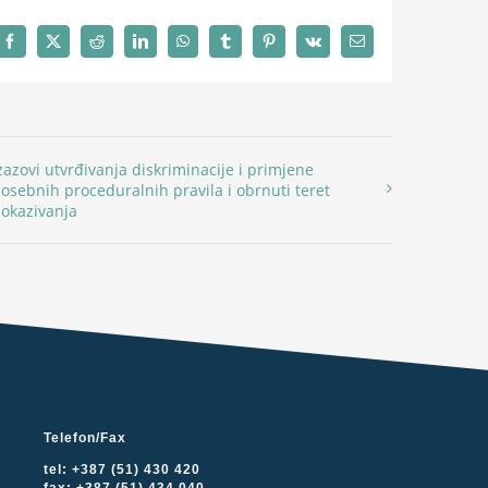
Facebook
X
Reddit
LinkedIn
WhatsApp
Tumblr
Pinterest
Vk
Email
zazovi utvrđivanja diskriminacije i primjene
osebnih proceduralnih pravila i obrnuti teret
okazivanja
Telefon/Fax
tel: +387 (51) 430 420