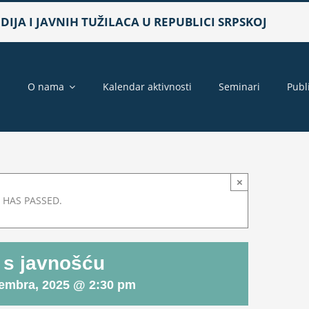
IJA I JAVNIH TUŽILACA U REPUBLICI SRPSKOJ
a
O nama
Kalendar aktivnosti
Seminari
Publ
×
 HAS PASSED.
 s javnošću
embra, 2025 @ 2:30 pm