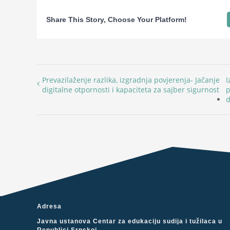
Share This Story, Choose Your Platform!
Prevazilaženje razlika, izgradnja povjerenja- Jačanje
I
digitalne otpornosti i kapaciteta za sajber sigurnost
p
d
Adresa
Javna ustanova Centar za edukaciju sudija i tužilaca u