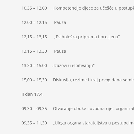
10,35 – 12,00 ,,Kompetencije djece za učešće u postup
12,00 – 12,15 Pauza
12,15 – 13,15 „Psihološka priprema i procjena“
13,15 – 13,30 Pauza
13,30 – 15,00 „Izazovi u ispitivanju“
15,00 – 15,30 Diskusija, rezime i kraj prvog dana semi
II dan 17.4.
09,30 – 09,35 Otvaranje obuke i uvodna riječ organizat
09,35 – 11,30 ,,Uloga organa starateljstva u postupci