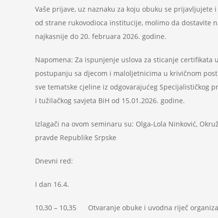
Vaše prijave, uz naznaku za koju obuku se prijavljujete 
od strane rukovodioca institucije, molimo da dostavite n
najkasnije do 20. februara 2026. godine.
Napomena: Za ispunjenje uslova za sticanje certifikata 
postupanju sa djecom i maloljetnicima u krivičnom post
sve tematske cjeline iz odgovarajućeg Specijalističkog
i tužilačkog savjeta BiH od 15.01.2026. godine.
Izlagači na ovom seminaru su: Olga-Lola Ninković, Okruž
pravde Republike Srpske
Dnevni red:
I dan 16.4.
10,30 – 10,35 Otvaranje obuke i uvodna riječ organizat