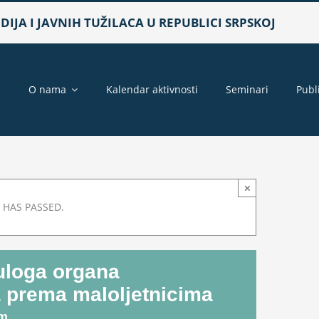
IJA I JAVNIH TUŽILACA U REPUBLICI SRPSKOJ
a
O nama
Kalendar aktivnosti
Seminari
Publ
×
 HAS PASSED.
 uloga organa
a prema maloljetnicima
pm