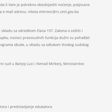
i da li Vam je potrebno obezbijediti noćenje, potpisane
a e-mail adresu: nikola.mitrovic@rs.cest.gov.ba
u skladu sa odredbom člana 197. Zakona o zaštiti i
upku, nosioci pravosudnih funkcija dužni su pohađati
 programa obuke, u skladu sa odlukom Visokog sudskog
ni sud u Banjoj Luci i Nenad Mirkonj, Ministarstvo
ora i predstavljanje edukatora