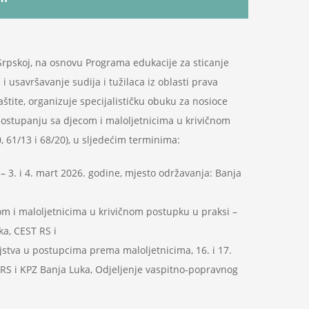
 Srpskoj, na osnovu Programa edukacije za sticanje
 usavršavanje sudija i tužilaca iz oblasti prava
aštite, organizuje specijalističku obuku za nosioce
postupanju sa djecom i maloljetnicima u krivičnom
, 61/13 i 68/20), u sljedećim terminima:
 – 3. i 4. mart 2026. godine, mjesto održavanja: Banja
com i maloljetnicima u krivičnom postupku u praksi –
ka, CEST RS i
eljstva u postupcima prema maloljetnicima, 16. i 17.
 RS i KPZ Banja Luka, Odjeljenje vaspitno-popravnog