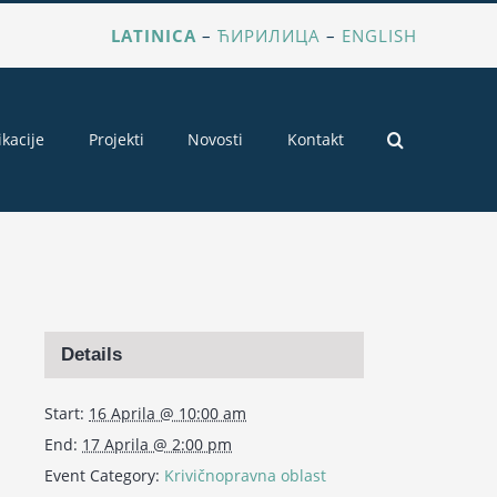
LATINICA
–
ЋИРИЛИЦА
–
ENGLISH
ikacije
Projekti
Novosti
Kontakt
Details
Start:
16 Aprila @ 10:00 am
End:
17 Aprila @ 2:00 pm
Event Category:
Krivičnopravna oblast