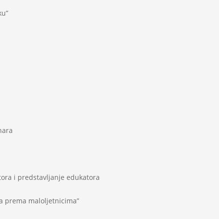
ku”
nara
ora i predstavljanje edukatora
ma prema maloljetnicima”