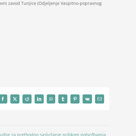
ni zavod Tunjice (Odjeljenje Vaspitno-popravnog
Facebook
X
Reddit
LinkedIn
WhatsApp
Tumblr
Pinterest
Vk
Email
udije za prethodno saslušanje prilikom potvrđivanja