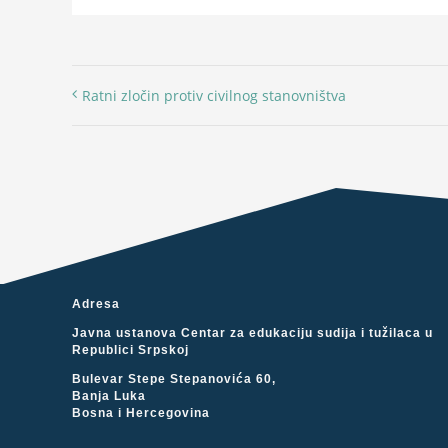
Ratni zločin protiv civilnog stanovništva
Adresa
Javna ustanova Centar za edukaciju sudija i tužilaca u
Republici Srpskoj
Bulevar Stepe Stepanovića 60,
Banja Luka
Bosna i Hercegovina