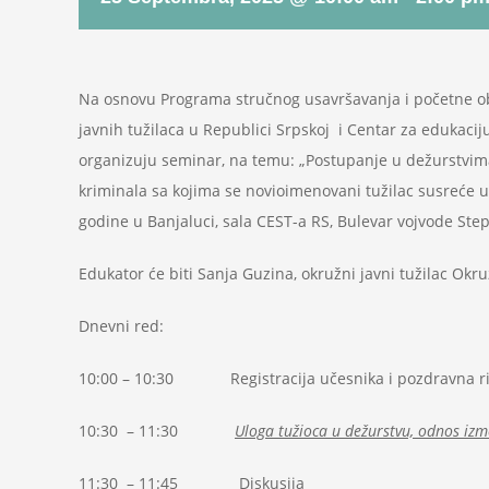
Na osnovu Programa stručnog usavršavanja i početne obu
javnih tužilaca u Republici Srpskoj i Centar za edukaciju
organizuju seminar, na temu: „Postupanje u dežurstvi
kriminala sa kojima se novioimenovani tužilac susreće u
godine u Banjaluci, sala CEST-a RS, Bulevar vojvode Ste
Edukator će biti Sanja Guzina, okružni javni tužilac Okru
Dnevni red:
10:00 – 10:30 Registracija učesnika i pozdravna ri
10:30 – 11:30
Uloga tužioca u dežurstvu, odnos izm
11:30 – 11:45 Diskusija