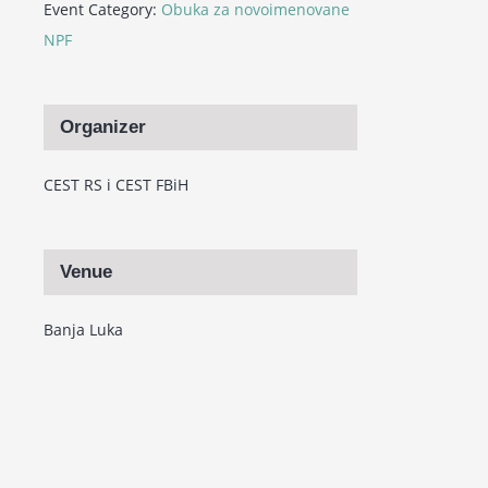
Event Category:
Obuka za novoimenovane
NPF
Organizer
CEST RS i CEST FBiH
Venue
Banja Luka