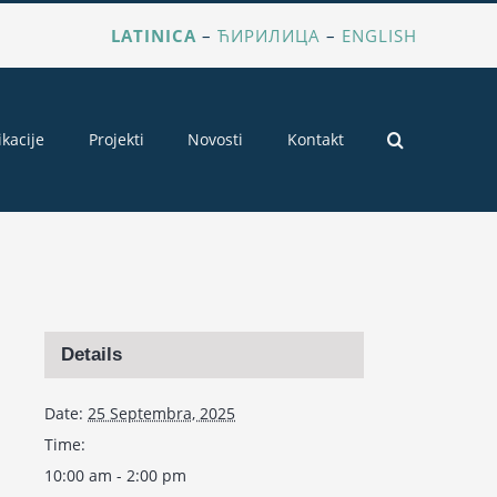
LATINICA
–
ЋИРИЛИЦА
–
ENGLISH
ikacije
Projekti
Novosti
Kontakt
Details
Date:
25 Septembra, 2025
Time:
10:00 am - 2:00 pm