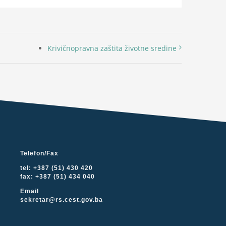
Krivičnopravna zaštita životne sredine
Telefon/Fax
tel: +387 (51) 430 420
fax: +387 (51) 434 040
Email
sekretar@rs.cest.gov.ba