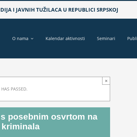
IJA I JAVNIH TUŽILACA U REPUBLICI SRPSKOJ
a
O nama
Kalendar aktivnosti
Seminari
Publ
×
 HAS PASSED.
 s posebnim osvrtom na
 kriminala
m