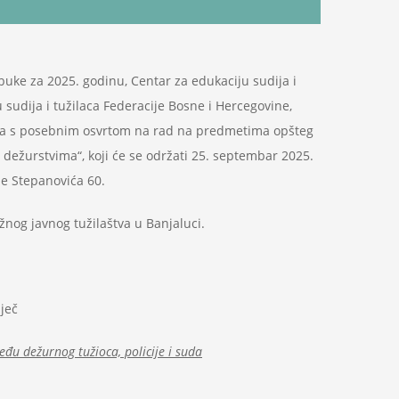
ke za 2025. godinu, Centar za edukaciju sudija i
 sudija i tužilaca Federacije Bosne i Hercegovine,
ma s posebnim osvrtom na rad na predmetima opšteg
 dežurstvima“, koji će se održati 25. septembar 2025.
pe Stepanovića 60.
žnog javnog tužilaštva u Banjaluci.
ječ
eđu dežurnog tužioca, policije i suda