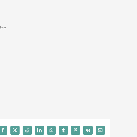
akse
Facebook
X
Reddit
LinkedIn
WhatsApp
Tumblr
Pinterest
Vk
Email