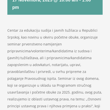
17 Novembra, 2025 @ 10:00 am
-
1:00
Projekti
pm
Novosti
Centar za edukaciju sudija i javnih tužilaca u Republici
Kontakt
Srpskoj, kao novinu u okviru početne obuke, organizuje
seminar prvenstveno namijenjen
Search
pripravnicima/volonterima/kandidatima iz sudova i
for:
(javnih) tužilaštava, ali i pripravnicima/kandidatima
zapopslenim u adovkaturi, notarijatu, upravi,
pravoblanilaštvu i privredi, u svrhu pripreme za
polaganje Pravosudnog ispita. Seminar iz ovog domena,
koji se organizuje u skladu sa Programom stručnog
usavršavanja i početne obuke za 2025. godinu, ovog puta,
realizujemo iz oblasti ustavnog prava, na temu: „Osnovni
principi ustavnog prava i njihova primjena u praksi“, koji