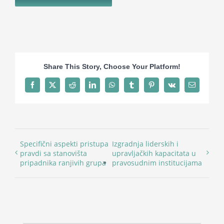
Share This Story, Choose Your Platform!
Facebook
X
Reddit
LinkedIn
WhatsApp
Tumblr
Pinterest
Vk
Email
Specifični aspekti pristupa
Izgradnja liderskih i
pravdi sa stanovišta
upravljačkih kapacitata u
pripadnika ranjivih grupa
pravosudnim institucijama