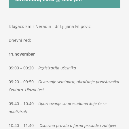
Projekti
Novosti
Izlagači: Emir Neradin i dr Ljiljana Filipović
Dnevni red:
Kontakt
11.novembar
Search
for:
09:00 – 09:20
Registracija učesnika
09:20 – 09:50
Otvaranje seminara; obraćanje predstavnika
Centara,
Ulazni test
09:40 – 10:40
Upoznavanje sa presudama koje će se
analizirati
10:40 – 11:40
Osnovna pravila o formi presude i zahtjevi