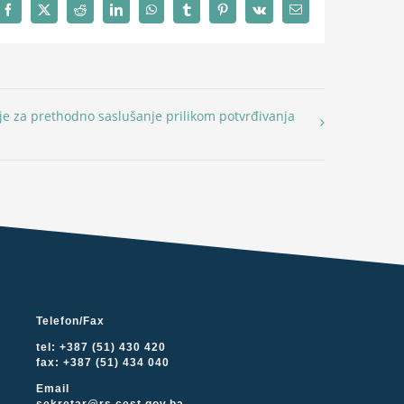
Facebook
X
Reddit
LinkedIn
WhatsApp
Tumblr
Pinterest
Vk
Email
je za prethodno saslušanje prilikom potvrđivanja
Telefon/Fax
tel: +387 (51) 430 420
fax: +387 (51) 434 040
Email