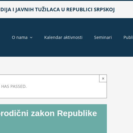
IJA I JAVNIH TUŽILACA U REPUBLICI SRPSKOJ
a
O nama
Kalendar aktivnosti
Seminari
Publ
×
 HAS PASSED.
rodični zakon Republike