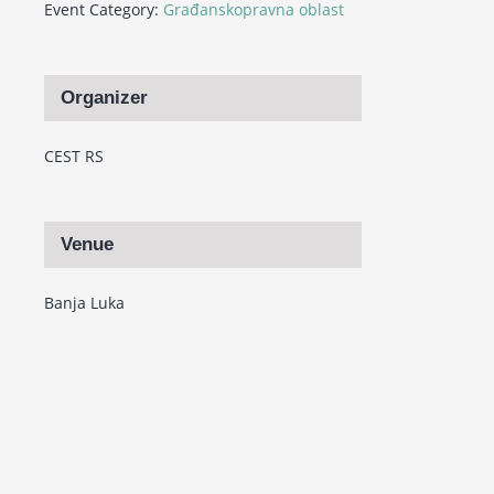
Event Category:
Građanskopravna oblast
Organizer
CEST RS
Venue
Banja Luka