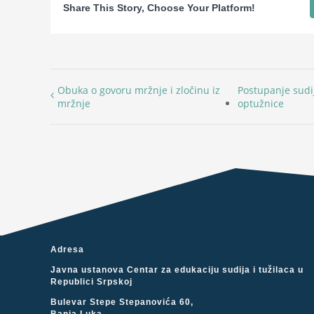
Share This Story, Choose Your Platform!
Obuka o govoru mržnje i zločinu iz
Postupanje sudi
mržnje
optužnice
Adresa
Javna ustanova Centar za edukaciju sudija i tužilaca u
Republici Srpskoj
Bulevar Stepe Stepanovića 60,