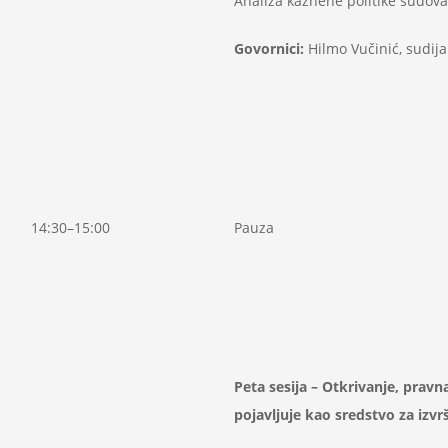
Analiza kaznene politike sudova
Govornici:
Hilmo Vučinić, sudija
14:30–15:00
Pauza
Peta sesija
– Otkrivanje, pravna
pojavljuje kao sredstvo za
iz
vr