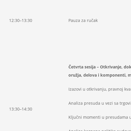
12:30–13:30
Pauza za ručak
Četvrta se
sij
a – Otkrivanje, do
oružja, delova i komponenti, m
Izazovi u otkrivanju, pravnoj kv
Analiza presuda u vezi sa trgo
13:30–14:30
Ključni momenti u presudama u