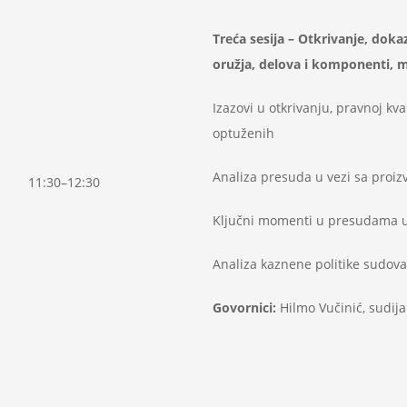
Treća se
sija
– Otkrivanje, dokaz
oružja, delova i
komponenti, mu
Izazovi u otkrivanju, pravnoj kv
optuženih
Analiza presuda u vezi sa proi
11:30–12:30
Ključni momenti u presudama u 
Analiza kaznene politike sudova
Govornici:
Hilmo Vučinić, sudija