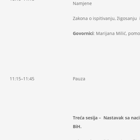
Namjene
Zakona o ispitivanju, žigosanju 
Govornici
: Marijana Milić, pomo
11:15–11:45
Pauza
Treća sesija –
Nastavak sa naci
BiH.