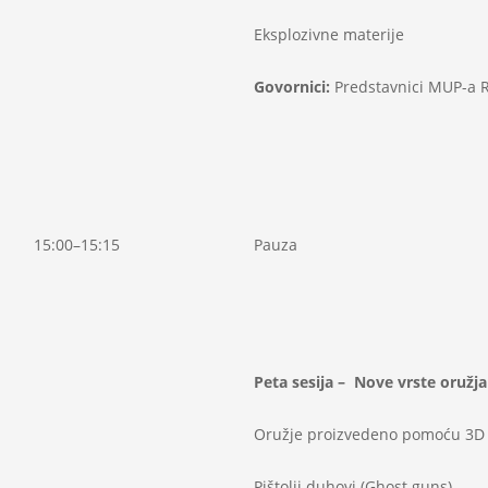
Eksplozivne materije
Govornici:
Predstavnici MUP-a 
15:00–15:15
Pauza
Peta se
sij
a –
N
ov
e
vrst
e
oružja
Oružje proizvedeno pomoću 3D
Pištolji duhovi (Ghost guns)