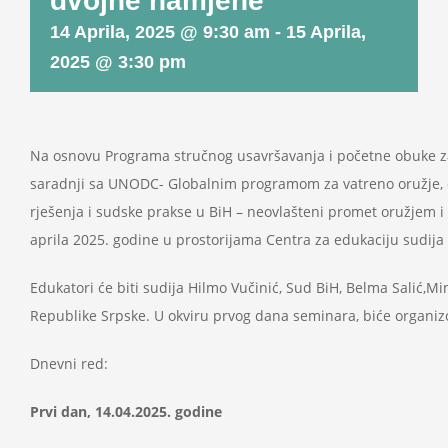
dvojne namjene
Projekti
14 Aprila, 2025 @ 9:30 am
-
15 Aprila,
2025 @ 3:30 pm
Novosti
Kontakt
Na osnovu Programa stručnog usavršavanja i početne obuke za 2
saradnji sa UNODC- Globalnim programom za vatreno oružje, or
Search
rješenja i sudske prakse u BiH – neovlašteni promet oružjem i
for:
aprila 2025. godine u prostorijama Centra za edukaciju sudija i
Edukatori će biti sudija Hilmo Vučinić, Sud BiH, Belma Salić,M
Republike Srpske. U okviru prvog dana seminara, biće organizo
Dnevni red:
Prvi dan, 14.04.2025. godine