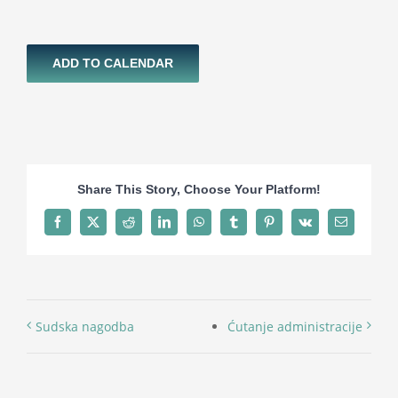
ADD TO CALENDAR
Share This Story, Choose Your Platform!
Facebook
X
Reddit
LinkedIn
WhatsApp
Tumblr
Pinterest
Vk
Email
Sudska nagodba
Ćutanje administracije