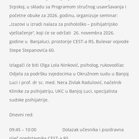
Projekti
Srpskoj, u skladu sa Programom stručnog usavršavanja i
početne obuke za 2026. godinu, organizuje seminar:
„Izazovi u izradi nalaza za psihološko – psihijatrijsko
Novosti
vještačenje“, koji će se održati 26. novembra 2026.
godine u Banjaluci, prostorije CEST-a RS, Bulevar vojvode
Kontakt
Stepe Stepanovića 60.
Search
Izlagači će biti Olga Lola Ninković, psiholog, rukovodilac
for:
Odjela za podršku svjedocima u Okružnom sudu u Banjoj
Luci i prof. dr sc. med. Nera Zivlak Radulović, načelnik
Klinike za psihijatriju, UKC u Banjoj Luci, specijalista
sudske psihijatrije.
Dnevni red:
09:45 – 10:00 Dolazak učesnika i pozdravna
riječ predstavnika CEST-a RS