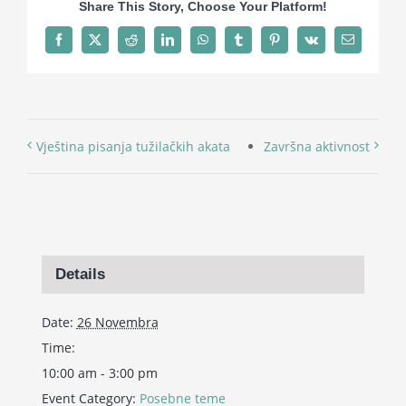
Share This Story, Choose Your Platform!
Facebook
X
Reddit
LinkedIn
WhatsApp
Tumblr
Pinterest
Vk
Email
Vještina pisanja tužilačkih akata
Završna aktivnost
Details
Date:
26 Novembra
Time:
10:00 am - 3:00 pm
Event Category:
Posebne teme