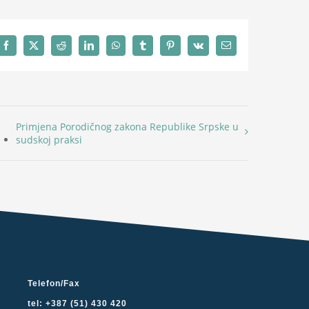
Facebook
X
Reddit
LinkedIn
WhatsApp
Tumblr
Pinterest
Vk
Email
Primjena Porodičnog zakona Republike Srpske u
sudskoj praksi
Telefon/Fax
tel: +387 (51) 430 420