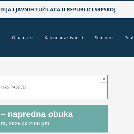
IJA I JAVNIH TUŽILACA U REPUBLICI SRPSKOJ
a
O nama
Kalendar aktivnosti
Seminari
Publ
×
 HAS PASSED.
e – napredna obuka
ra, 2025 @ 2:00 pm