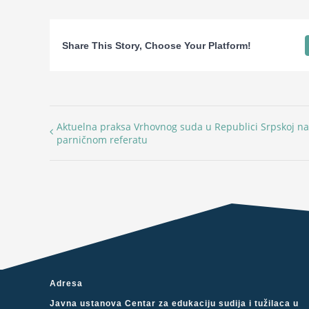
Share This Story, Choose Your Platform!
Aktuelna praksa Vrhovnog suda u Republici Srpskoj na
parničnom referatu
Adresa
Javna ustanova Centar za edukaciju sudija i tužilaca u