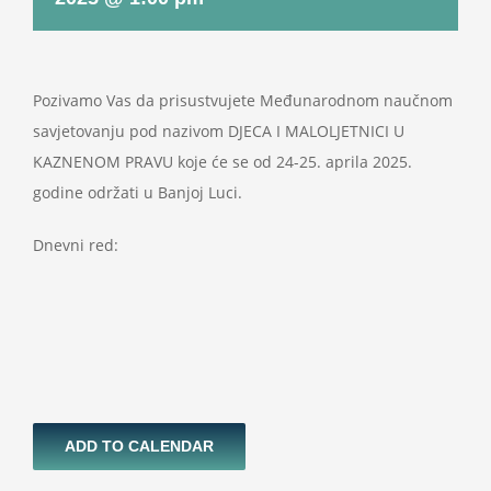
Projekti
Novosti
Pozivamo Vas da prisustvujete Međunarodnom naučnom
savjetovanju pod nazivom DJECA I MALOLJETNICI U
KAZNENOM PRAVU koje će se od 24-25. aprila 2025.
Kontakt
godine održati u Banjoj Luci.
Search
Dnevni red:
for:
ADD TO CALENDAR