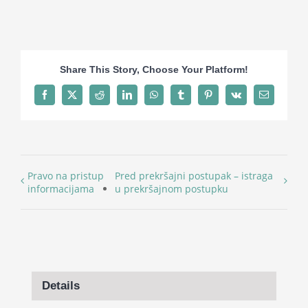
Share This Story, Choose Your Platform!
Facebook
X
Reddit
LinkedIn
WhatsApp
Tumblr
Pinterest
Vk
Email
Pravo na pristup
Pred prekršajni postupak – istraga
informacijama
u prekršajnom postupku
Details