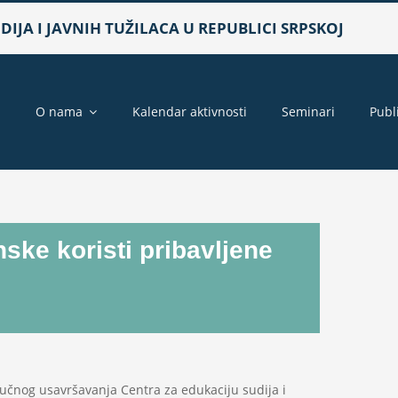
IJA I JAVNIH TUŽILACA U REPUBLICI SRPSKOJ
a
O nama
Kalendar aktivnosti
Seminari
Publ
ske koristi pribavljene
čnog usavršavanja Centra za edukaciju sudija i