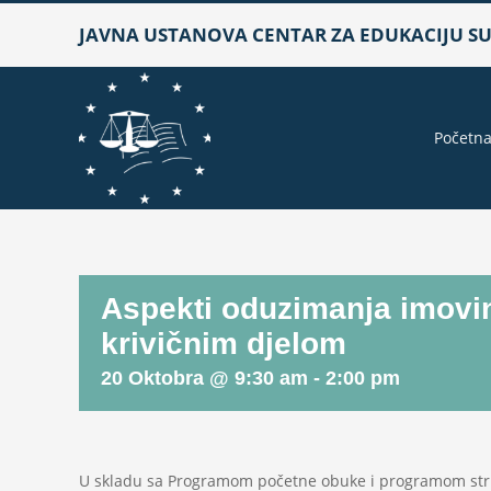
Skip
JAVNA USTANOVA CENTAR ZA EDUKACIJU SUD
to
content
Početn
Aspekti oduzimanja imovin
krivičnim djelom
20 Oktobra @ 9:30 am
-
2:00 pm
U skladu sa Programom početne obuke i programom stru