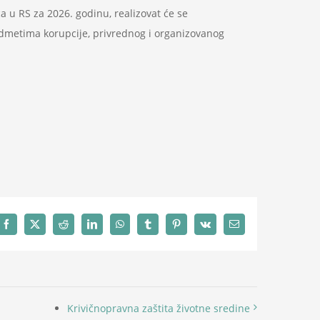
ca u RS za 2026. godinu, realizovat će se
redmetima korupcije, privrednog i organizovanog
Facebook
X
Reddit
LinkedIn
WhatsApp
Tumblr
Pinterest
Vk
Email
Krivičnopravna zaštita životne sredine