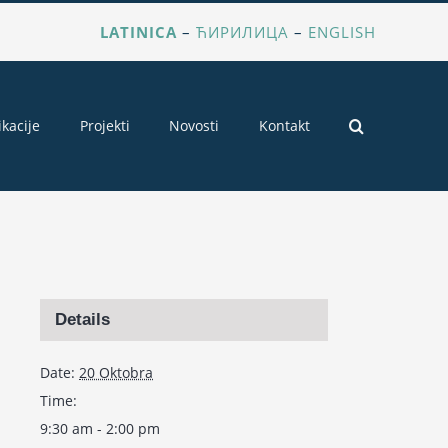
LATINICA
–
ЋИРИЛИЦА
–
ENGLISH
ikacije
Projekti
Novosti
Kontakt
Details
Date:
20 Oktobra
Time:
9:30 am - 2:00 pm