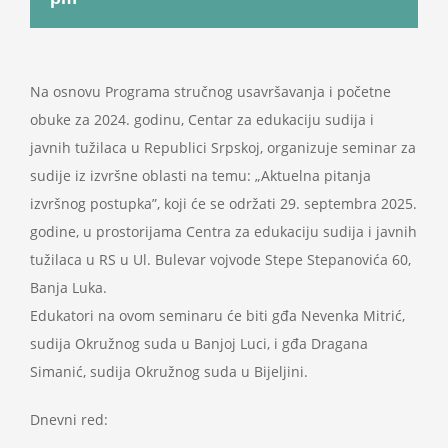
Projekti
Novosti
Na osnovu Programa stručnog usavršavanja i početne
obuke za 2024. godinu, Centar za edukaciju sudija i
javnih tužilaca u Republici Srpskoj, organizuje seminar za
Kontakt
sudije iz izvršne oblasti na temu: „Aktuelna pitanja
izvršnog postupka”, koji će se održati 29. septembra 2025.
Search
godine, u prostorijama Centra za edukaciju sudija i javnih
for:
tužilaca u RS u Ul. Bulevar vojvode Stepe Stepanovića 60,
Banja Luka.
Edukatori na ovom seminaru će biti gđa Nevenka Mitrić,
sudija Okružnog suda u Banjoj Luci, i gđa Dragana
Simanić, sudija Okružnog suda u Bijeljini.
Dnevni red: