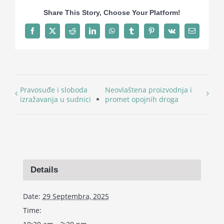
Share This Story, Choose Your Platform!
Facebook
X
Reddit
LinkedIn
WhatsApp
Tumblr
Pinterest
Vk
Email
Pravosuđe i sloboda
Neovlaštena proizvodnja i
izražavanja u sudnici
promet opojnih droga
Details
Date:
29 Septembra, 2025
Time: