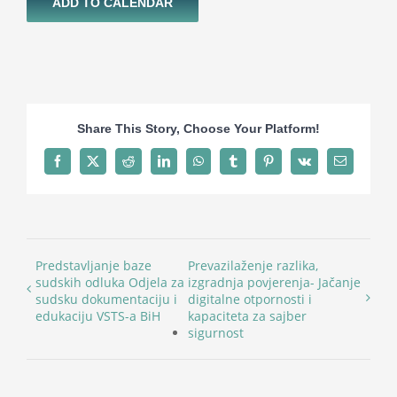
ADD TO CALENDAR
Share This Story, Choose Your Platform!
Facebook
X
Reddit
LinkedIn
WhatsApp
Tumblr
Pinterest
Vk
Email
Predstavljanje baze
Prevazilaženje razlika,
sudskih odluka Odjela za
izgradnja povjerenja- Jačanje
sudsku dokumentaciju i
digitalne otpornosti i
edukaciju VSTS-a BiH
kapaciteta za sajber
sigurnost