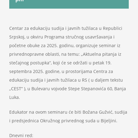
Projekti
Novosti
Centar za edukaciju sudija i javnih tužilaca u Republici
Srpskoj, u okviru Programa stručnog usavršavanja i
početne obuke za 2025. godinu, organizuje seminar iz
Kontakt
privrednopravne oblasti, na temu: „Aktuelna pitanja iz
stečajnog postupka“, koji će se održati u petak 19.
Search
septembra 2025. godine, u prostorijama Centra za
for:
edukaciju sudija i javnih tužilaca u RS ( u daljem tekstu
„CEST“ ), u Bulevaru vojvode Stepe Stepanovića 60, Banja
Luka.
Edukator na ovom seminaru će biti Božana Gužvić, sudija
i predsjednica Okružnog privrednog suda u Bijeljini.
Dnevni red: