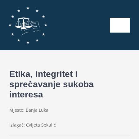
Skip
to
content
Toggle
Naviga
Početna
O nama
Etika, integritet i
sprečavanje sukoba
Kalendar aktivnosti
interesa
Seminari
Mjesto: Banja Luka
Publikacije
Izlagač: Cvijeta Sekulić