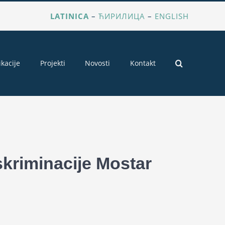
LATINICA
–
ЋИРИЛИЦА
–
ENGLISH
ikacije
Projekti
Novosti
Kontakt
skriminacije Mostar