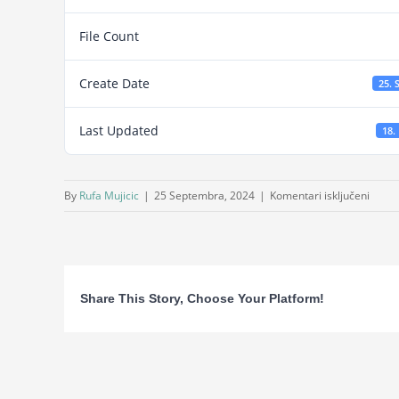
File Count
Create Date
25. 
Last Updated
18.
za
By
Rufa Mujicic
|
25 Septembra, 2024
|
Komentari isključeni
Zakon
o
zabra
diskri
Share This Story, Choose Your Platform!
Mosta
16_5_