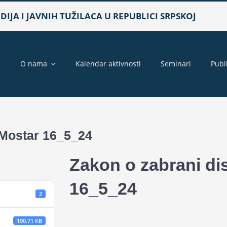
IJA I JAVNIH TUŽILACA U REPUBLICI SRPSKOJ
a
O nama
Kalendar aktivnosti
Seminari
Publ
 Mostar 16_5_24
Zakon o zabrani di
16_5_24
2
190.71 KB