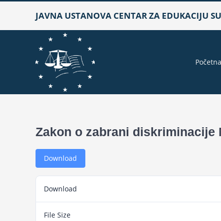
Skip
JAVNA USTANOVA CENTAR ZA EDUKACIJU SUD
to
content
Početn
Zakon o zabrani diskriminacije
Download
Download
File Size