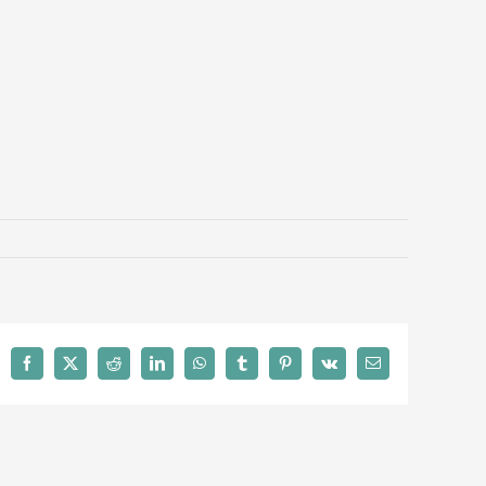
Facebook
X
Reddit
LinkedIn
WhatsApp
Tumblr
Pinterest
Vk
Email