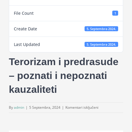
Projekti
File Count
1
Novosti
Create Date
5. Septembra 2024.
Last Updated
Kontakt
5. Septembra 2024.
Terorizam i predrasude
Search
for:
– poznati i nepoznati
kauzaliteti
za
By
admin
|
5 Septembra, 2024
|
Komentari isključeni
Terorizam
i
predrasude