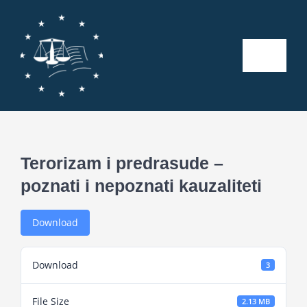
Skip
to
content
Toggle
Naviga
Početna
O nama
Terorizam i predrasude –
poznati i nepoznati kauzaliteti
Kalendar aktivnosti
Download
Seminari
Download
3
Publikacije
File Size
2.13 MB