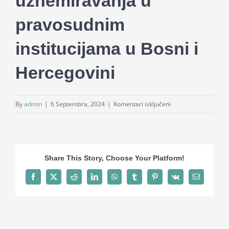
uznemiravanja u
pravosudnim
institucijama u Bosni i
Hercegovini
za
By
admin
|
6 Septembra, 2024
|
Komentari isključeni
Smjernice
za
prevenciju
seksualnog
Share This Story, Choose Your Platform!
i
rodno
Facebook
X
Reddit
LinkedIn
WhatsApp
Tumblr
Pinterest
Vk
Email
zasnovanog
uznemiravanja
u
pravosudnim