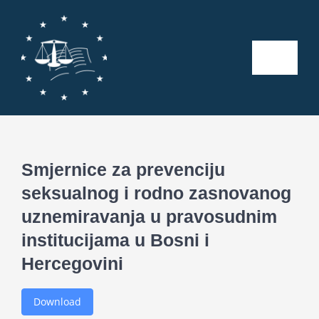
Skip
to
content
Toggle
Naviga
Početna
O nama
Smjernice za prevenciju
seksualnog i rodno zasnovanog
Kalendar aktivnosti
uznemiravanja u pravosudnim
institucijama u Bosni i
Seminari
Hercegovini
Publikacije
Download