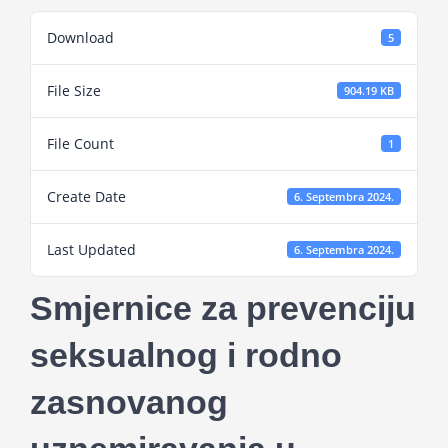
Projekti
Download
5
Novosti
File Size
904.19 KB
File Count
1
Kontakt
Create Date
6. Septembra 2024.
Search
for:
Last Updated
6. Septembra 2024.
Smjernice za prevenciju
seksualnog i rodno
zasnovanog