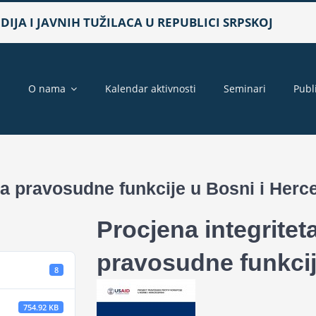
IJA I JAVNIH TUŽILACA U REPUBLICI SRPSKOJ
a
O nama
Kalendar aktivnosti
Seminari
Publ
za pravosudne funkcije u Bosni i Herc
Procjena integritet
pravosudne funkcij
8
754.92 KB