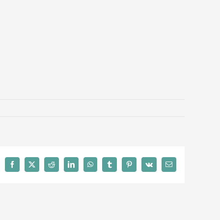
Facebook
X
Reddit
LinkedIn
WhatsApp
Tumblr
Pinterest
Vk
Email