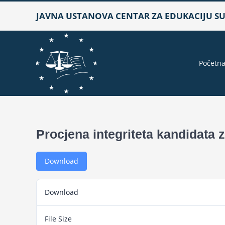
Skip
JAVNA USTANOVA CENTAR ZA EDUKACIJU SUD
to
content
Početn
Procjena integriteta kandidata 
Download
Download
File Size