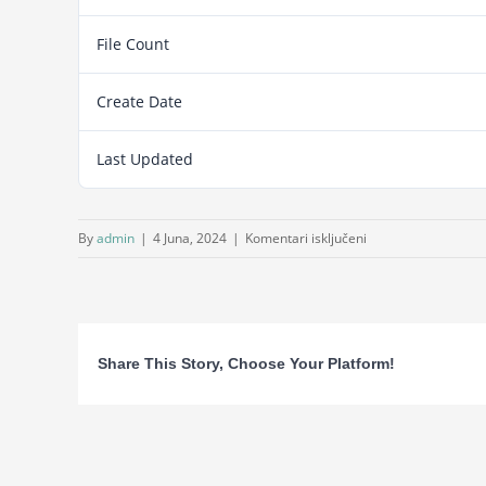
File Count
Create Date
Last Updated
za
By
admin
|
4 Juna, 2024
|
Komentari isključeni
Procjena
integriteta
kandidata
za
Share This Story, Choose Your Platform!
pravosudne
funkcije
u
Bosni
i