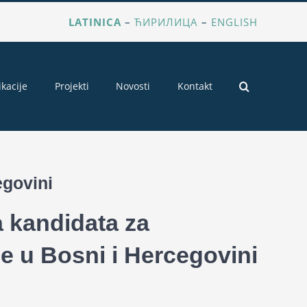
LATINICA
–
ЋИРИЛИЦА
–
ENGLISH
ikacije
Projekti
Novosti
Kontakt
egovini
a kandidata za
e u Bosni i Hercegovini