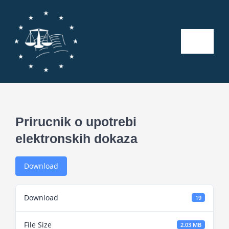
Skip
to
content
Toggle
Naviga
Početna
O nama
Prirucnik o upotrebi
elektronskih dokaza
Kalendar aktivnosti
Download
Seminari
Download
19
Publikacije
File Size
2.03 MB