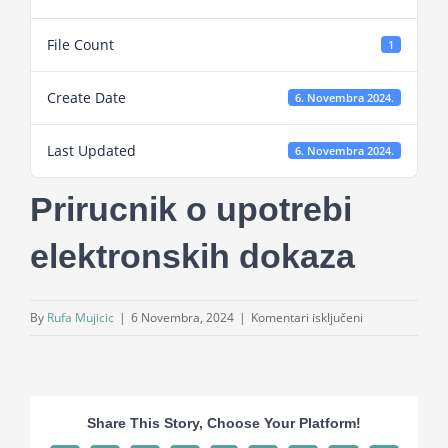
Projekti
File Count
1
Novosti
Create Date
6. Novembra 2024.
Last Updated
Kontakt
6. Novembra 2024.
Prirucnik o upotrebi
Search
for:
elektronskih dokaza
za
By
Rufa Mujicic
|
6 Novembra, 2024
|
Komentari isključeni
Prirucnik
o
upotrebi
elektronskih
Share This Story, Choose Your Platform!
dokaza