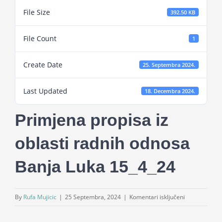
Projekti
File Size
392.50 KB
File Count
1
Novosti
Create Date
25. Septembra 2024.
Kontakt
Last Updated
18. Decembra 2024.
Search
Primjena propisa iz
for:
oblasti radnih odnosa
Banja Luka 15_4_24
za
By
Rufa Mujicic
|
25 Septembra, 2024
|
Komentari isključeni
Primjena
propisa