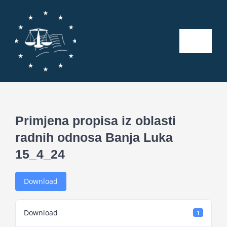
Skip
to
content
Toggle
Naviga
Početna
O nama
Primjena propisa iz oblasti
radnih odnosa Banja Luka
Kalendar aktivnosti
15_4_24
Seminari
Download
Publikacije
Download
1