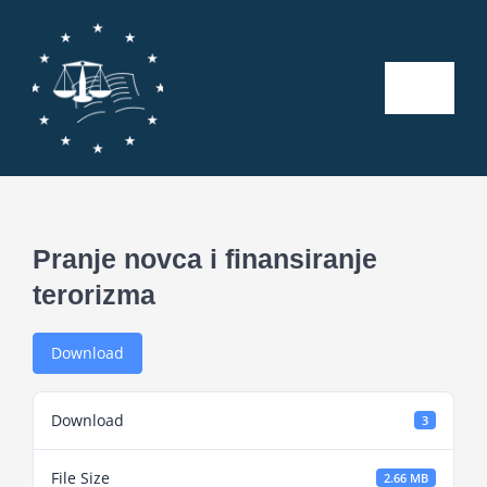
Skip
to
content
Toggle
Naviga
Početna
O nama
Pranje novca i finansiranje
terorizma
Kalendar aktivnosti
Download
Seminari
Download
3
Publikacije
File Size
2.66 MB