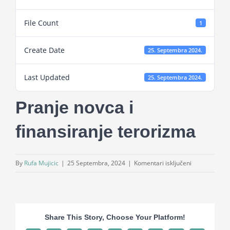
Projekti
File Count
1
Novosti
Create Date
25. Septembra 2024.
Last Updated
Kontakt
25. Septembra 2024.
Pranje novca i
Search
for:
finansiranje terorizma
za
By
Rufa Mujicic
|
25 Septembra, 2024
|
Komentari isključeni
Pranje
novca
i
finansiranje
Share This Story, Choose Your Platform!
terorizma