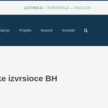
LATINICA
–
ЋИРИЛИЦА
–
ENGLISH
ikacije
Projekti
Novosti
Kontakt
e izvrsioce BH