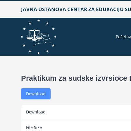
Skip
JAVNA USTANOVA CENTAR ZA EDUKACIJU SUD
to
content
Početn
Praktikum za sudske izvrsioce
Download
Download
File Size