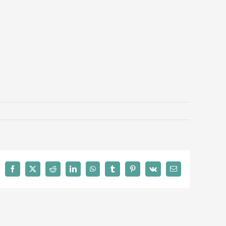
Facebook
X
Reddit
LinkedIn
WhatsApp
Tumblr
Pinterest
Vk
Email