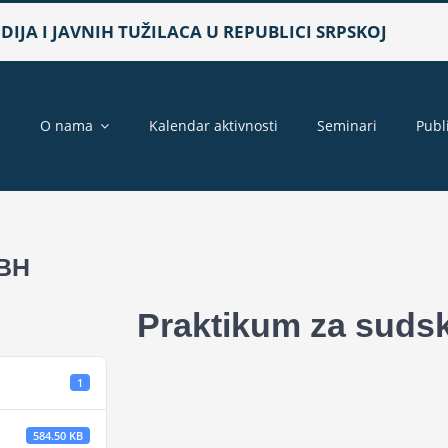
IJA I JAVNIH TUŽILACA U REPUBLICI SRPSKOJ
a
O nama
Kalendar aktivnosti
Seminari
Publ
 BH
Praktikum za sudsk
1
584.50 KB