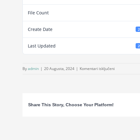
File Count
Create Date
2
Last Updated
2
za
By
admin
|
20 Augusta, 2024
|
Komentari isključeni
Praktikum
za
sudske
izvrsioce
Share This Story, Choose Your Platform!
BH