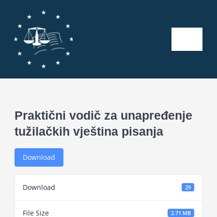
Skip
to
content
Toggle
Naviga
Početna
O nama
Praktični vodič za unapređenje
tužilačkih vještina pisanja
Kalendar aktivnosti
Download
Seminari
Download
29
Publikacije
File Size
2.71 MB