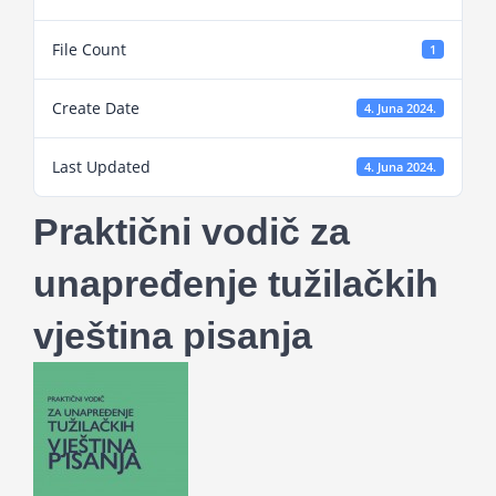
Projekti
File Count
1
Novosti
Create Date
4. Juna 2024.
Last Updated
Kontakt
4. Juna 2024.
Praktični vodič za
Search
for:
unapređenje tužilačkih
vještina pisanja